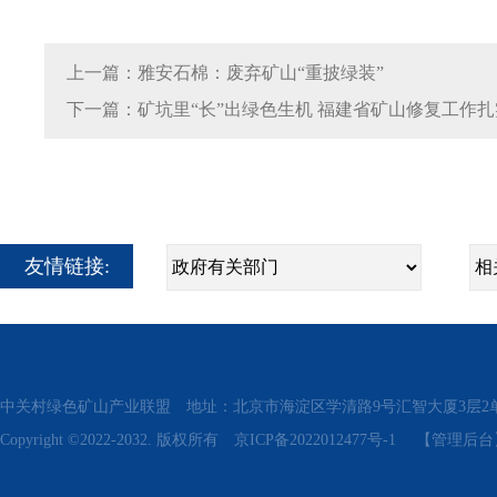
上一篇：雅安石棉：废弃矿山“重披绿装”
下一篇：矿坑里“长”出绿色生机 福建省矿山修复工作
友情链接:
中关村绿色矿山产业联盟 地址：北京市海淀区学清路9号汇智大厦3层2单元311、315 电话
Copyright ©2022-2032. 版权所有
京ICP备2022012477号-1
【管理后台