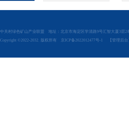
中关村绿色矿山产业联盟 地址：北京市海淀区学清路9号汇智大厦3层2单元311、315 电话
Copyright ©2022-2032. 版权所有
京ICP备2022012477号-1
【管理后台