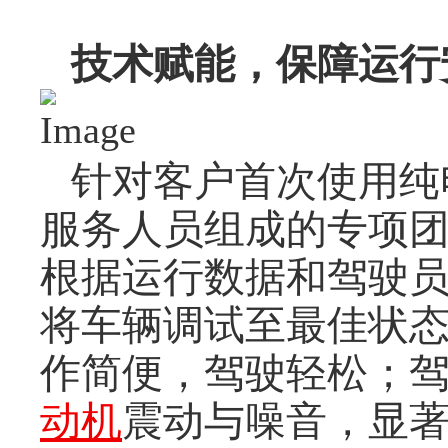
技术赋能，保障运行
针对客户首次使用纯
服务人员组成的专项
根据运行数据和驾驶
将车辆调试至最佳状态。
作简便，驾驶轻松；
动机
震动与噪音，显