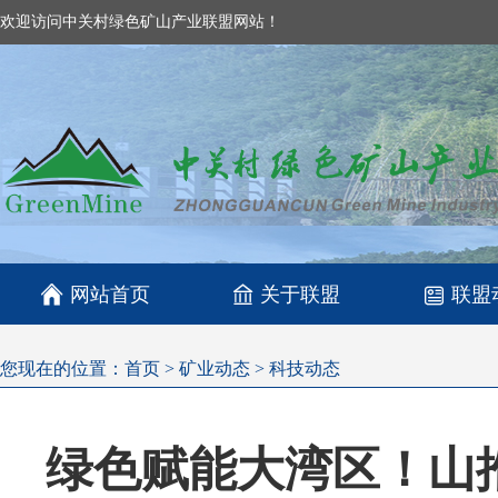
欢迎访问中关村绿色矿山产业联盟网站！

网站首页
关于联盟
联盟
您现在的位置：
首页
>
矿业动态
>
科技动态
绿色赋能大湾区！山