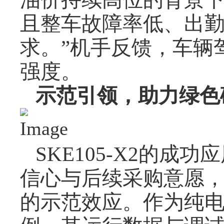
且整车故障率低、出
求。”机手反馈，车辆
强度。
示范引领，助力绿色
SKE105-X2的
信心与后续采购意愿
的示范效应。作为纯