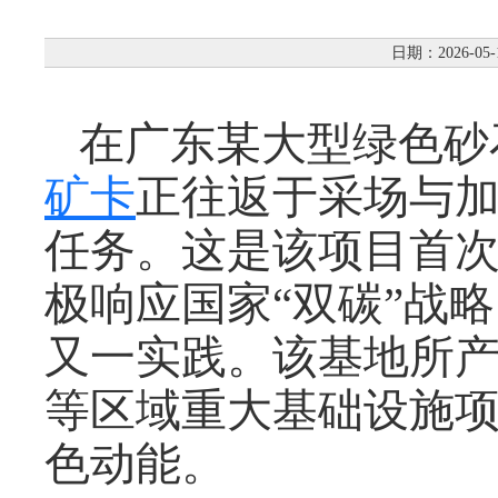
日期：2026-05-
在广东某大型绿色砂
矿卡
正往返于采场与
任务。这是该项目首
极响应国家“双碳”战
又一实践。该基地所
等区域重大基础设施
色动能。