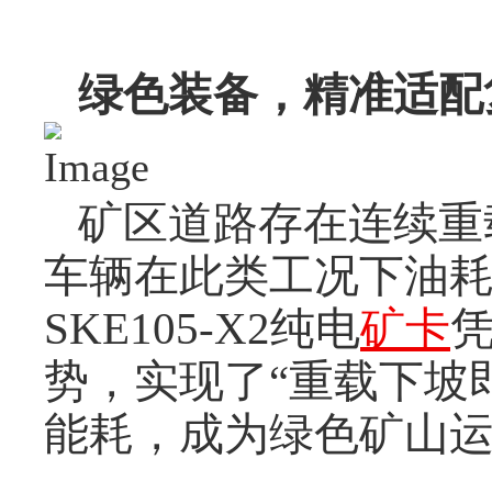
绿色装备，精准适配
矿区道路存在连续重
车辆在此类工况下油
SKE105-X2纯电
矿卡
势，实现了“重载下坡
能耗，成为绿色矿山