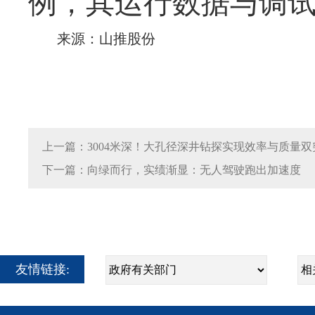
例，其运行数据与调
来源：山推股份
上一篇：3004米深！大孔径深井钻探实现效率与质量双
下一篇：向绿而行，实绩渐显：无人驾驶跑出加速度
友情链接: