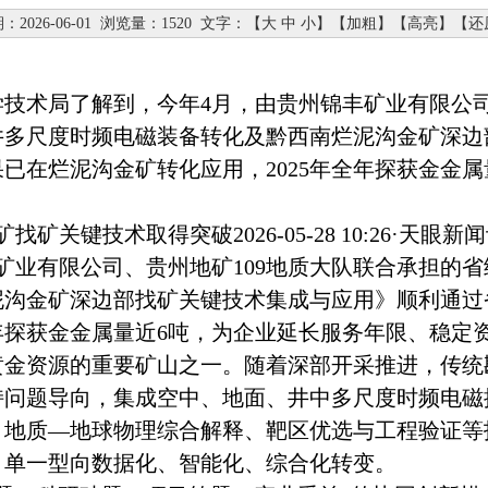
：2026-06-01
浏览量：1520
文字：【
大
中
小
】【
加粗
】【
高亮
】【
还
术局了解到，今年4月，由贵州锦丰矿业有限公司
井多尺度时频电磁装备转化及黔西南烂泥沟金矿深边
已在烂泥沟金矿转化应用，2025年全年探获金金
键技术取得突破2026-05-28 10:26·天
矿业有限公司、贵州地矿109地质大队联合承担的
泥沟金矿深边部找矿关键技术集成与应用》顺利通过
全年探获金金属量近6吨，为企业延长服务年限、稳定
资源的重要矿山之一。随着深部开采推进，传统
持问题导向，集成空中、地面、井中多尺度时频电磁
、地质—地球物理综合解释、靶区优选与工程验证等
、单一型向数据化、智能化、综合化转变。