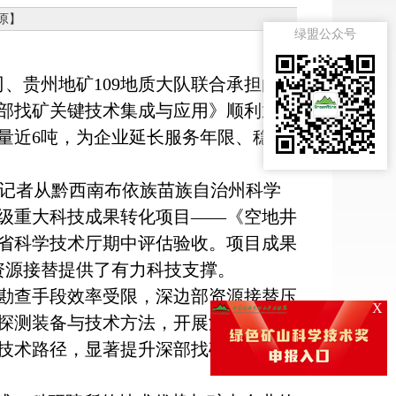
原
】
绿盟公众号
、贵州地矿109地质大队联合承担的省
部找矿关键技术集成与应用》顺利通过
属量近6吨，为企业延长服务年限、稳定
眼新闻记者从黔西南布依族苗族自治州科学
省级重大科技成果转化项目——《空地井
省科学技术厅期中评估验收。项目成果
资源接替提供了有力科技支撑。
勘查手段效率受限，深边部资源接替压
X
探测装备与技术方法，开展深边部找矿
技术路径，显著提升深部找矿精度和资